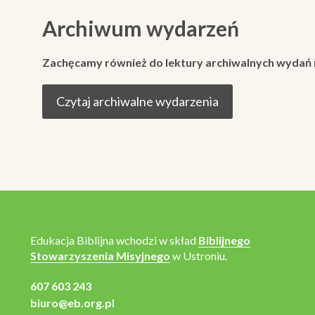
Archiwum wydarzeń
Zachęcamy również do lektury archiwalnych wydań
Czytaj archiwalne wydarzenia
Edukacja Biblijna wchodzi w skład
Biblijnego
Stowarzyszenia Misyjnego
w Ustroniu.
607 603 243
biuro@eb.org.pl