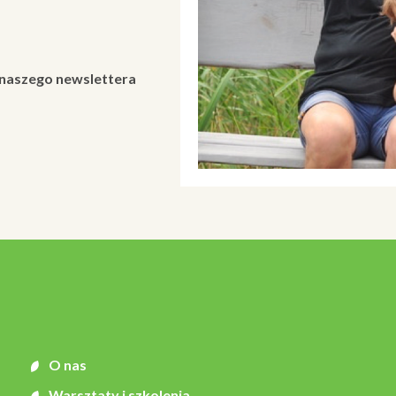
 naszego newslettera
O nas
Warsztaty i szkolenia