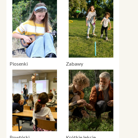
Piosenki
Zabawy
Powtórki
Krótkie lekcje