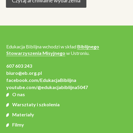
Czytaj archiwalne wydarzenia
Edukacja Biblijna wchodzi w skład
Biblijnego
Stowarzyszenia Misyjnego
w Ustroniu.
607 603 243
biuro@eb.org.pl
facebook.com/EdukacjaBiblijna
youtube.com/@edukacjabiblijna5047
O nas
Warsztaty i szkolenia
Materiały
Filmy