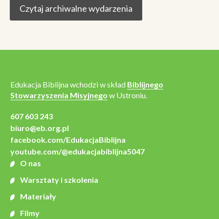
Czytaj archiwalne wydarzenia
Edukacja Biblijna wchodzi w skład
Biblijnego
Stowarzyszenia Misyjnego
w Ustroniu.
607 603 243
biuro@eb.org.pl
facebook.com/EdukacjaBiblijna
youtube.com/@edukacjabiblijna5047
O nas
Warsztaty i szkolenia
Materiały
Filmy