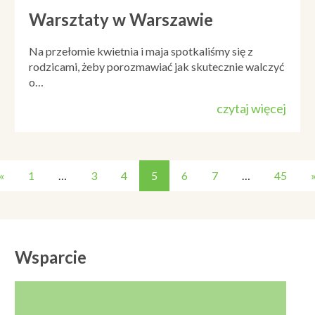
Warsztaty w Warszawie
Na przełomie kwietnia i maja spotkaliśmy się z
rodzicami, żeby porozmawiać jak skutecznie walczyć
o…
czytaj więcej
«
1
…
3
4
5
6
7
…
45
Wsparcie