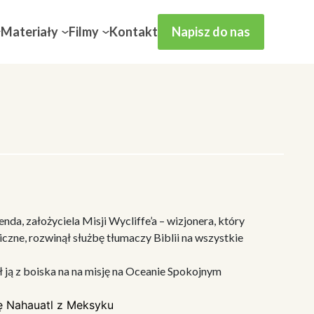
Materiały
Filmy
Kontakt
Napisz do nas
nda, założyciela Misji Wycliffe’a – wizjonera, który
zne, rozwinął służbę tłumaczy Biblii na wszystkie
ją z boiska na na misję na Oceanie Spokojnym
ę Nahauatl z Meksyku