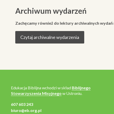
Archiwum wydarzeń
Zachęcamy również do lektury archiwalnych wydań
Czytaj archiwalne wydarzenia
Edukacja Biblijna wchodzi w skład
Biblijnego
Stowarzyszenia Misyjnego
w Ustroniu.
607 603 243
biuro@eb.org.pl