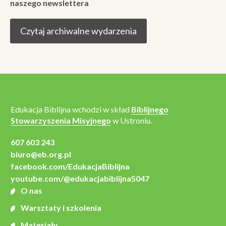
naszego newslettera
Czytaj archiwalne wydarzenia
Edukacja Biblijna wchodzi w skład
Biblijnego
Stowarzyszenia Misyjnego
w Ustroniu.
607 603 243
biuro@eb.org.pl
facebook.com/EdukacjaBiblijna
youtube.com/@edukacjabiblijna5047
O nas
Warsztaty i szkolenia
Materiały