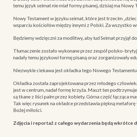
temu język seimat nie miał formy pisanej, dzisiaj ma Nowy
Nowy Testament w języku seimat, które jest trzecim „dzi
wsparciu kościołów między innymi z Polski. Za wszystko ws
Będziemy wdzięczni za modlitwy, aby lud Seimat przyjął do
Tłumaczenie zostało wykonane przez zespół polsko-brytyjsk
nadały temu językowi formę pisaną oraz zorganizowały ed
Niezwykle ciekawa jest okładka tego Nowego Testamentu, k
Okładka została zaprojektowana przez młodego człowieka z
jest w centrum, nadał formę krzyża. Maszt ten podtrzymuje
są tkane z liści palm przez kobiety. Górna część łącząca m
Tak więc rysunek na okładce przedstawia piękną metaforę łó
Bożej miłości.
Zdjęcia i reportaż z całego wydarzenia będą wkrótce 