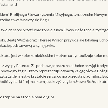
 Testament!
eckiem” Biblijnego Stowarzyszenia Misyjnego, tzn. trzecim Now
zelka chwała należy się Bogu.
 swoich serce przetłumaczone dla nich Słowo Boże i chciał żyć zg
i, Beatę Woźną oraz Theresę Wilson przy udziale lokalnej ludnoś
ukację podstawową w tym języku.
tóra jest w kolorze niebieskim i złotym co symbolizuje kolor mo
 wyspy Patexux. Za podstawę obrazu na okładce przyjął tradycyjn
 podwójny żagiel, który reprezentuje otwartą księgę Słowa Bożego.
aszt z żaglem jest w kształcie serca, co ma przedstawiać miłość Bo
dki życia, której masztem jest krzyż, żaglem Słowo Boże, o którą
dostępne na stronie bsm.org.pl