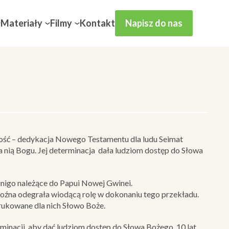
Materiały
Filmy
Kontakt
Napisz do nas
tość – dedykacja Nowego Testamentu dla ludu Seimat
nią Bogu. Jej determinacja dała ludziom dostęp do Słowa
nigo należące do Papui Nowej Gwinei.
oźna odegrała wiodącą rolę w dokonaniu tego przekładu.
rukowane dla nich Słowo Boże.
inacji, aby dać ludziom dostęp do Słowa Bożego. 10 lat