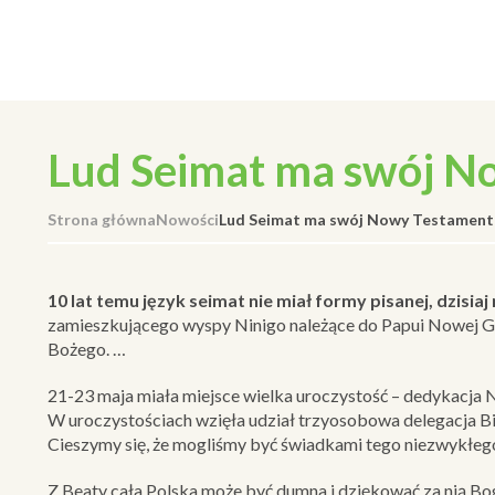
Lud Seimat ma swój N
Strona główna
Nowości
Lud Seimat ma swój Nowy Testament
10 lat temu język seimat nie miał formy pisanej, dzisi
zamieszkującego wyspy Ninigo należące do Papui Nowej Gwi
Bożego. …
21-23 maja miała miejsce wielka uroczystość – dedykacja
W uroczystościach wzięła udział trzyosobowa delegacja B
Cieszymy się, że mogliśmy być świadkami tego niezwykłego
Z Beaty cała Polska może być dumna i dziękować za nią Bo