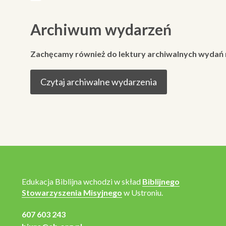
Archiwum wydarzeń
Zachęcamy również do lektury archiwalnych wydań
Czytaj archiwalne wydarzenia
Edukacja Biblijna wchodzi w skład
Biblijnego
Stowarzyszenia Misyjnego
w Ustroniu.
607 603 243