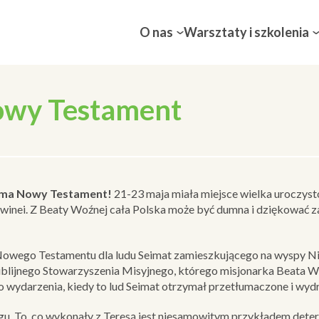
O nas
Warsztaty i szkolenia
owy Testament
aj ma Nowy Testament!
21-23 maja miała miejsce wielka uroczys
nei. Z Beaty Woźnej cała Polska może być dumna i dziękować za 
 Nowego Testamentu dla ludu Seimat zamieszkującego na wyspy Ni
iblijnego Stowarzyszenia Misyjnego, którego misjonarka Beata W
 wydarzenia, kiedy to lud Seimat otrzymał przetłumaczone i wyd
gu. To, co wykonały z Teresą jest niesamowitym przykładem determ