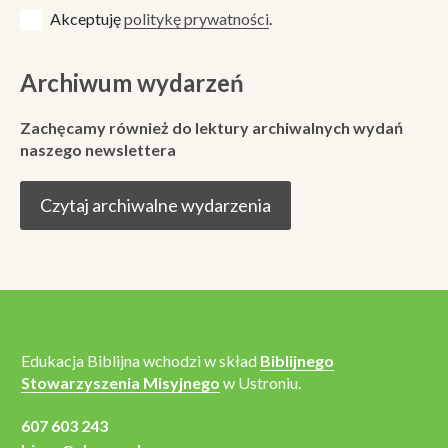
Akceptuję
politykę prywatności
.
Archiwum wydarzeń
Zachęcamy również do lektury archiwalnych wydań
naszego newslettera
Czytaj archiwalne wydarzenia
Edukacja Biblijna wchodzi w skład
Biblijnego
Stowarzyszenia Misyjnego
w Ustroniu.
607 603 243