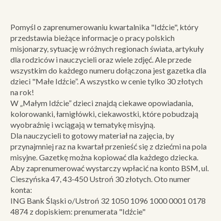
Pomyśl o zaprenumerowaniu kwartalnika "Idźcie", który
przedstawia bieżące informacje o pracy polskich
misjonarzy, sytuację w różnych regionach świata, artykuły
dla rodziców i nauczycieli oraz wiele zdjęć. Ale przede
wszystkim do każdego numeru dołączona jest gazetka dla
dzieci "Małe Idźcie”. A wszystko w cenie tylko 30 złotych
na rok!
W „Małym Idźcie” dzieci znajdą ciekawe opowiadania,
kolorowanki, łamigłówki, ciekawostki, które pobudzają
wyobraźnię i wciągają w tematykę misyjną.
Dla nauczycieli to gotowy materiał na zajęcia, by
przynajmniej raz na kwartał przenieść się z dziećmi na pola
misyjne. Gazetkę można kopiować dla każdego dziecka.
Aby zaprenumerować wystarczy wpłacić na konto BSM, ul.
Cieszyńska 47, 43-450 Ustroń 30 złotych. Oto numer
konta:
ING Bank Śląski o/Ustroń 32 1050 1096 1000 0001 0178
4874 z dopiskiem: prenumerata "Idźcie"