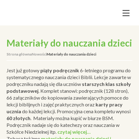
Materiały do nauczania dzieci
Strona główna
Nowości
Materiały do nauczania dzieci
Jest już gotowy
piąty
podręcznik
6-letniego programu do
systematycznego nauczania dzieci Biblii. Lekcje zawarte w
podręczniku nadają się dla uczniów
starszych klas szkoły
podstawowej
. Komplet stanowi: podręcznik (128 stron),
66 załączników do kopiowania zawierających pomoce do
lekcji biblijnych i zajęć praktycznych oraz
karty pracy
ucznia
do każdej lekcji. Promocyjna cena kompletu wynosi
60 złotych
. Materiały można kupić w biurze BSM.
Podręcznik nadaje się do katechezy oraz nauczania w
Szkółce Niedzielnej itp.
czytaj więcej…
Zobacz też inne
materiały do nauczania dzieci i