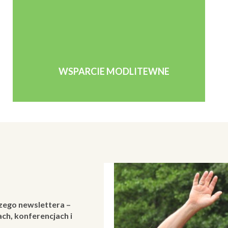
WSPARCIE MODLITEWNE
zego newslettera –
ch, konferencjach i