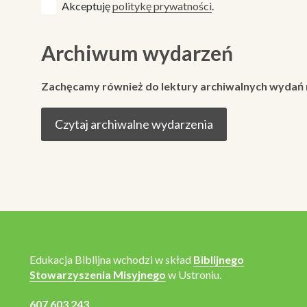
Akceptuję
politykę prywatności
.
Archiwum wydarzeń
Zachęcamy również do lektury archiwalnych wydań
Czytaj archiwalne wydarzenia
Edukacja Biblijna wchodzi w skład
Biblijnego
Stowarzyszenia Misyjnego
w Ustroniu.
607 603 243