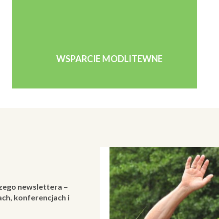
WSPARCIE MODLITEWNE
zego newslettera –
ch, konferencjach i