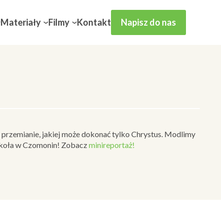
Materiały
Filmy
Kontakt
Napisz do nas
przemianie, jakiej może dokonać tylko Chrystus. Modlimy
a szkoła w Czomonin! Zobacz
minireportaż!