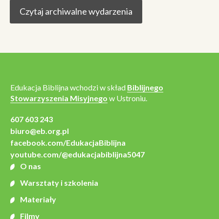
Czytaj archiwalne wydarzenia
Edukacja Biblijna wchodzi w skład
Biblijnego
Stowarzyszenia Misyjnego
w Ustroniu.
607 603 243
biuro@eb.org.pl
facebook.com/EdukacjaBiblijna
youtube.com/@edukacjabiblijna5047
O nas
Warsztaty i szkolenia
Materiały
Filmy