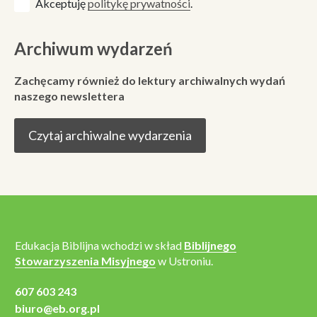
Akceptuję
politykę prywatności
.
Archiwum wydarzeń
Zachęcamy również do lektury archiwalnych wydań
naszego newslettera
Czytaj archiwalne wydarzenia
Edukacja Biblijna wchodzi w skład
Biblijnego
Stowarzyszenia Misyjnego
w Ustroniu.
607 603 243
biuro@eb.org.pl