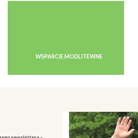
WSPARCIE MODLITEWNE
zego newslettera –