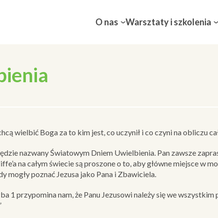
O nas
Warsztaty i szkolenia
bienia
cą wielbić Boga za to kim jest, co uczynił i co czyni na obliczu ca
ędzie nazwany Światowym Dniem Uwielbienia. Pan zawsze zaprasz
fe’a na całym świecie są proszone o to, aby główne miejsce w mod
rody mogły poznać Jezusa jako Pana i Zbawiciela.
a 1 przypomina nam, że Panu Jezusowi należy się we wszystkim pi
”