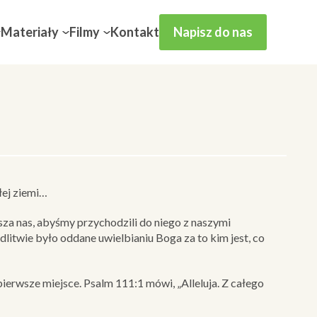
Materiały
Filmy
Kontakt
Napisz do nas
łej ziemi…
a nas, abyśmy przychodzili do niego z naszymi
litwie było oddane uwielbianiu Boga za to kim jest, co
erwsze miejsce. Psalm 111:1 mówi, „Alleluja. Z całego