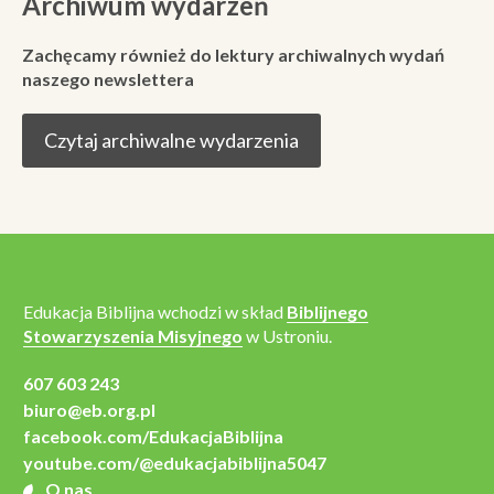
Archiwum wydarzeń
Zachęcamy również do lektury archiwalnych wydań
naszego newslettera
Czytaj archiwalne wydarzenia
Edukacja Biblijna wchodzi w skład
Biblijnego
Stowarzyszenia Misyjnego
w Ustroniu.
607 603 243
biuro@eb.org.pl
facebook.com/EdukacjaBiblijna
youtube.com/@edukacjabiblijna5047
O nas