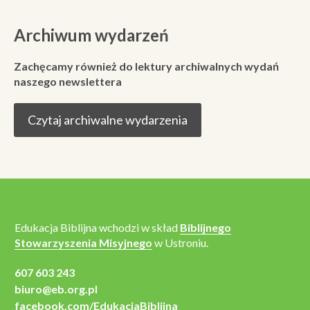
Archiwum wydarzeń
Zachęcamy również do lektury archiwalnych wydań
naszego newslettera
Czytaj archiwalne wydarzenia
Edukacja Biblijna wchodzi w skład
Biblijnego
Stowarzyszenia Misyjnego
w Ustroniu.
607 603 243
biuro@eb.org.pl
facebook.com/EdukacjaBiblijna