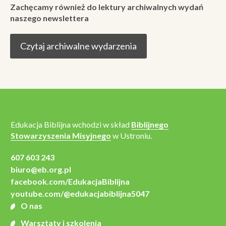
Zachęcamy również do lektury archiwalnych wydań
naszego newslettera
Czytaj archiwalne wydarzenia
Edukacja Biblijna wchodzi w skład
Biblijnego
Stowarzyszenia Misyjnego
w Ustroniu.
607 603 243
biuro@eb.org.pl
facebook.com/EdukacjaBiblijna
youtube.com/@edukacjabiblijna5047
O nas
Warsztaty i szkolenia