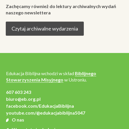
Zachęcamy również do lektury archiwalnych wydań
naszego newslettera
Czytaj archiwalne wydarzenia
Edukacja Biblijna wchodzi w skład
Biblijnego
Stowarzyszenia Misyjnego
w Ustroniu.
607 603 243
biuro@eb.org.pl
facebook.com/EdukacjaBiblijna
youtube.com/@edukacjabiblijna5047
O nas