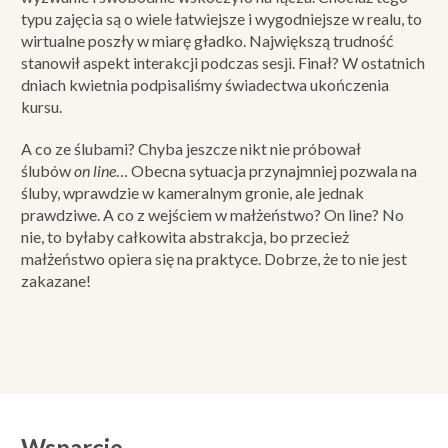
typu zajęcia są o wiele łatwiejsze i wygodniejsze w realu, to
wirtualne poszły w miarę gładko. Największą trudność
stanowił aspekt interakcji podczas sesji. Finał? W ostatnich
dniach kwietnia podpisaliśmy świadectwa ukończenia
kursu.
A co ze ślubami? Chyba jeszcze nikt nie próbował
ślubów
on line
… Obecna sytuacja przynajmniej pozwala na
śluby, wprawdzie w kameralnym gronie, ale jednak
prawdziwe. A co z wejściem w małżeństwo? On line? No
nie, to byłaby całkowita abstrakcja, bo przecież
małżeństwo opiera się na praktyce. Dobrze, że to nie jest
zakazane!
Wsparcie