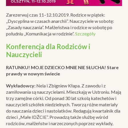
Zarezerwuj czas 11–12.10.2019. Rodzice w piątek:
„Dyscyplina w czasach anarchii”. Nauczyciele w sobotę:
„Zasady nauczania”. Małżeństwa i rodzice w sobotę po
południu „Komunikacja w rodzinie”.
Szczegóły
Konferencja dla Rodziców i
Nauczycieli
RATUNKU! MOJE DZIECKO MNIE NIE SŁUCHA! Stare
prawdy w nowym świecie
Wykładowcy:
Nela i Zbigniew Kłapa. Z zawodu i z
zamiłowania są nauczycielami. Mieszkają w Ustroniu. Mają
trzy zamężne córki. Od ponad 30 lat szkolą katechetów i
nauczycieli szkółek niedzielnych. Tworzą różne materiały
do nauczania dzieci i nastolatków. Redagują kwartalnik dla
dzieci „Małe IDŹCIE”. Prowadzą także służbę wśród
rodziców, małżeństw i narzeczonych poprzez wykłady,