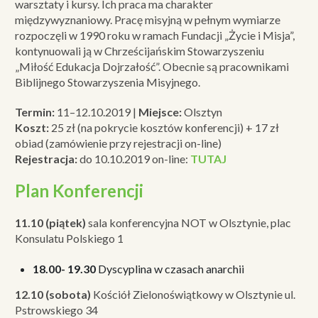
warsztaty i kursy. Ich praca ma charakter
międzywyznaniowy. Pracę misyjną w pełnym wymiarze
rozpoczęli w 1990 roku w ramach Fundacji „Życie i Misja”,
kontynuowali ją w Chrześcijańskim Stowarzyszeniu
„Miłość Edukacja Dojrzałość”. Obecnie są pracownikami
Biblijnego Stowarzyszenia Misyjnego.
Termin:
11–12.10.2019 |
Miejsce:
Olsztyn
Koszt:
25 zł (na pokrycie kosztów konferencji) + 17 zł
obiad (zamówienie przy rejestracji on-line)
Rejestracja:
do 10.10.2019 on-line:
TUTAJ
Plan Konferencji
11.10 (piątek)
sala konferencyjna NOT w Olsztynie, plac
Konsulatu Polskiego 1
18.00- 19.30
Dyscyplina w czasach anarchii
12.10 (sobota)
Kościół Zielonoświątkowy w Olsztynie ul.
Pstrowskiego 34