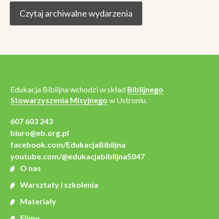
Czytaj archiwalne wydarzenia
Edukacja Biblijna wchodzi w skład
Biblijnego
Stowarzyszenia Misyjnego
w Ustroniu.
607 603 243
biuro@eb.org.pl
facebook.com/EdukacjaBiblijna
youtube.com/@edukacjabiblijna5047
O nas
Warsztaty i szkolenia
Materiały
Filmy