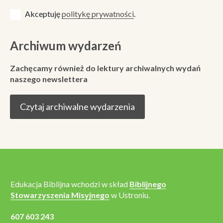
Akceptuję
politykę prywatności
.
Archiwum wydarzeń
Zachęcamy również do lektury archiwalnych wydań
naszego newslettera
Czytaj archiwalne wydarzenia
Edukacja Biblijna wchodzi w skład
Biblijnego
Stowarzyszenia Misyjnego
w Ustroniu.
607 603 243