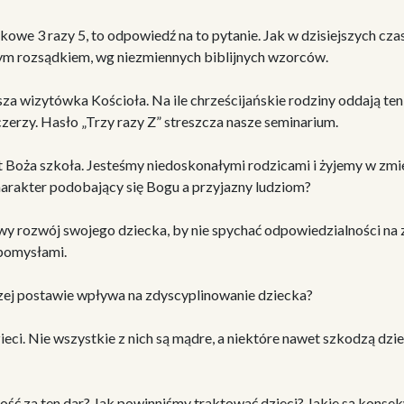
we 3 razy 5, to odpowiedź na to pytanie. Jak w dzisiejszych czasa
ym rozsądkiem, wg niezmiennych biblijnych wzorców.
sza wizytówka Kościoła. Na ile chrześcijańskie rodziny oddają te
czerzy. Hasło „Trzy razy Z” streszcza nasze seminarium.
st Boża szkoła. Jesteśmy niedoskonałymi rodzicami i żyjemy w z
harakter podobający się Bogu a przyjazny ludziom?
wy rozwój swojego dziecka, by nie spychać odpowiedzialności na
pomysłami.
zej postawie wpływa na zdyscyplinowanie dziecka?
eci. Nie wszystkie z nich są mądre, a niektóre nawet szkodzą dz
ść za ten dar? Jak powinniśmy traktować dzieci? Jakie są konsek