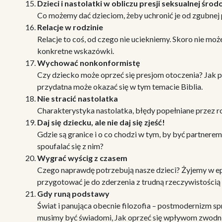
Dzieci i nastolatki w obliczu presji seksualnej śro
Co możemy dać dzieciom, żeby uchronić je od zgubnej p
Relacje w rodzinie
Relacje to coś, od czego nie uciekniemy. Skoro nie moż
konkretne wskazówki.
Wychować nonkonformistę
Czy dziecko może oprzeć się presjom otoczenia? Jak p
przydatna może okazać się w tym temacie Biblia.
Nie stracić nastolatka
Charakterystyka nastolatka, błędy popełniane przez r
Daj się dziecku, ale nie daj się zjeść!
Gdzie są granice i o co chodzi w tym, by być partner
spoufalać się z nim?
Wygrać wyścig z czasem
Czego naprawdę potrzebują nasze dzieci? Żyjemy w epo
przygotować je do zderzenia z trudną rzeczywistością 
Gdy runą podstawy
Świat i panująca obecnie filozofia – postmodernizm spra
musimy być świadomi, Jak oprzeć się wpływom zwodn