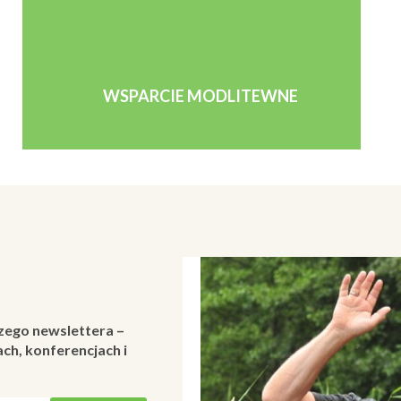
WSPARCIE MODLITEWNE
zego newslettera –
ch, konferencjach i