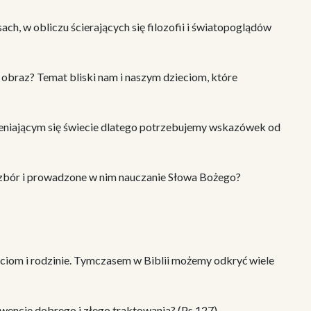
ch, w obliczu ścierających się filozofii i światopoglądów
n obraz? Temat bliski nam i naszym dzieciom, które
mieniającym się świecie dlatego potrzebujemy wskazówek od
 zbór i prowadzone w nim nauczanie Słowa Bożego?
ieciom i rodzinie. Tymczasem w Biblii możemy odkryć wiele
wencje dobrego i złego traktowania? (Ps.127)