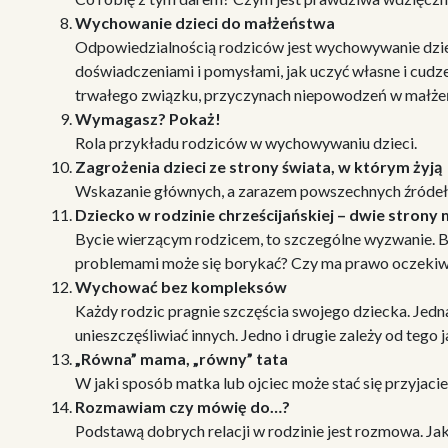
Wychowanie dzieci do małżeństwa
Odpowiedzialnością rodziców jest wychowywanie dziec
doświadczeniami i pomysłami, jak uczyć własne i cudz
trwałego związku, przyczynach niepowodzeń w małżeń
Wymagasz? Pokaż!
Rola przykładu rodziców w wychowywaniu dzieci.
Zagrożenia dzieci ze strony świata, w którym żyją
Wskazanie głównych, a zarazem powszechnych źródeł 
Dziecko w rodzinie chrześcijańskiej – dwie strony
Bycie wierzącym rodzicem, to szczególne wyzwanie. By
problemami może się borykać? Czy ma prawo oczekiw
Wychować bez kompleksów
Każdy rodzic pragnie szczęścia swojego dziecka. Jedn
unieszczęśliwiać innych. Jedno i drugie zależy od tego
„Równa” mama, „równy” tata
W jaki sposób matka lub ojciec może stać się przyjac
Rozmawiam czy mówię do…?
Podstawą dobrych relacji w rodzinie jest rozmowa. Jaki